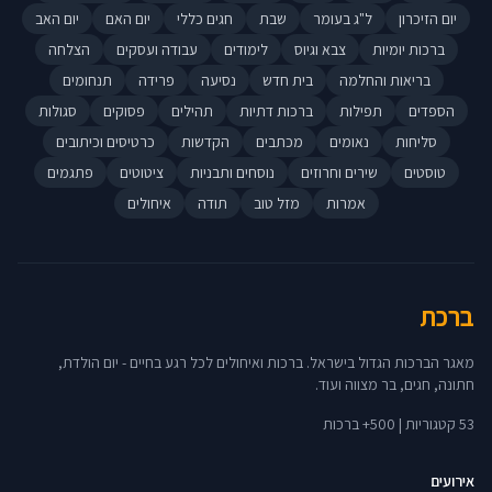
יום הזיכרון
ל"ג בעומר
שבת
חגים כללי
יום האם
יום האב
ברכות יומיות
צבא וגיוס
לימודים
עבודה ועסקים
הצלחה
בריאות והחלמה
בית חדש
נסיעה
פרידה
תנחומים
הספדים
תפילות
ברכות דתיות
תהילים
פסוקים
סגולות
סליחות
נאומים
מכתבים
הקדשות
כרטיסים וכיתובים
טוסטים
שירים וחרוזים
נוסחים ותבניות
ציטוטים
פתגמים
אמרות
מזל טוב
תודה
איחולים
ברכת
מאגר הברכות הגדול בישראל. ברכות ואיחולים לכל רגע בחיים - יום הולדת,
חתונה, חגים, בר מצווה ועוד.
53 קטגוריות | 500+ ברכות
אירועים