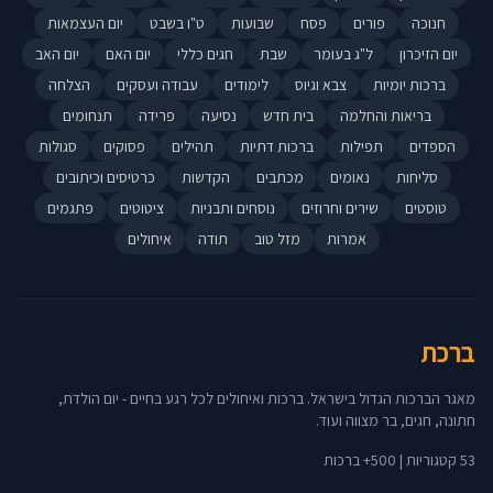
חנוכה
פורים
פסח
שבועות
ט"ו בשבט
יום העצמאות
יום הזיכרון
ל"ג בעומר
שבת
חגים כללי
יום האם
יום האב
ברכות יומיות
צבא וגיוס
לימודים
עבודה ועסקים
הצלחה
בריאות והחלמה
בית חדש
נסיעה
פרידה
תנחומים
הספדים
תפילות
ברכות דתיות
תהילים
פסוקים
סגולות
סליחות
נאומים
מכתבים
הקדשות
כרטיסים וכיתובים
טוסטים
שירים וחרוזים
נוסחים ותבניות
ציטוטים
פתגמים
אמרות
מזל טוב
תודה
איחולים
ברכת
מאגר הברכות הגדול בישראל. ברכות ואיחולים לכל רגע בחיים - יום הולדת,
חתונה, חגים, בר מצווה ועוד.
53 קטגוריות | 500+ ברכות