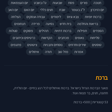
חנוכה
פורים
פסח
שבועות
ט"ו בשבט
יום העצמאות
יום הזיכרון
ל"ג בעומר
שבת
חגים כללי
יום האם
יום האב
ברכות יומיות
צבא וגיוס
לימודים
עבודה ועסקים
הצלחה
בריאות והחלמה
בית חדש
נסיעה
פרידה
תנחומים
הספדים
תפילות
ברכות דתיות
תהילים
פסוקים
סגולות
סליחות
נאומים
מכתבים
הקדשות
כרטיסים וכיתובים
טוסטים
שירים וחרוזים
נוסחים ותבניות
ציטוטים
פתגמים
אמרות
מזל טוב
תודה
איחולים
ברכת
מאגר הברכות הגדול בישראל. ברכות ואיחולים לכל רגע בחיים - יום הולדת,
חתונה, חגים, בר מצווה ועוד.
53 קטגוריות | 500+ ברכות