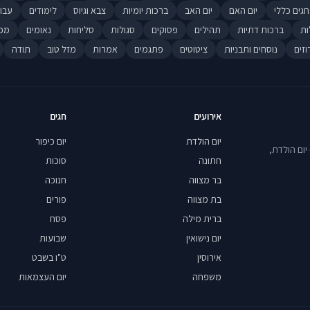
חגים כללי
יום האם
יום האב
ברכות יומיות
צבא וגיוס
לימודים
עבו
ות
ברכות דתיות
תהילים
פסוקים
סגולות
סליחות
נאומים
מכ
וזים
נוסחים ותבניות
ציטוטים
פתגמים
אמרות
מזל טוב
תודה
אירועים
חגים
יום הולדת
יום כיפור
יום הולדת,
חתונה
סוכות
בר מצווה
חנוכה
בת מצווה
פורים
ברית מילה
פסח
יום נישואין
שבועות
אירוסין
ט"ו בשבט
משפחה
יום העצמאות