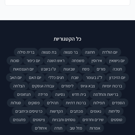
כל הקטגוריות
יום הולדת
חתונה
בר מצווה
בת מצווה
ברית מילה
יום נישואין
אירוסין
משפחה
ראש השנה
יום כיפור
סוכות
חנוכה
פורים
פסח
שבועות
ט"ו בשבט
יום העצמאות
יום הזיכרון
ל"ג בעומר
שבת
חגים כללי
יום האם
יום האב
ברכות יומיות
צבא וגיוס
לימודים
עבודה ועסקים
הצלחה
בריאות והחלמה
בית חדש
נסיעה
פרידה
תנחומים
הספדים
תפילות
ברכות דתיות
תהילים
פסוקים
סגולות
סליחות
נאומים
מכתבים
הקדשות
כרטיסים וכיתובים
טוסטים
שירים וחרוזים
נוסחים ותבניות
ציטוטים
פתגמים
אמרות
מזל טוב
תודה
איחולים