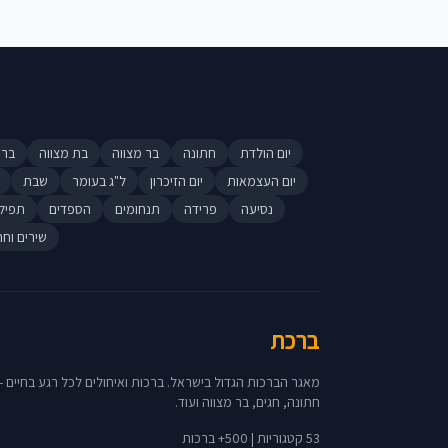
יום הולדת
חתונה
בר מצווה
בת מצווה
ברי
יום העצמאות
יום הזיכרון
ל"ג בעומר
שבת
נסיעה
פרידה
תנחומים
הספדים
תפיל
שירים וחר
ברכת
מאגר הברכות הגדול בישראל. ברכות ואיחולים לכל רגע בחיים - 
חתונה, חגים, בר מצווה ועוד.
53 קטגוריות | 500+ ברכות