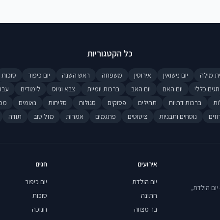
כל הקטגוריות
ת מילה
יום נישואין
אירוסין
משפחה
ראש השנה
יום כיפור
סוכות
חגים כללי
יום האם
יום האב
ברכות יומיות
צבא וגיוס
לימודים
עבו
ות
ברכות דתיות
תהילים
פסוקים
סגולות
סליחות
נאומים
מכ
וזים
נוסחים ותבניות
ציטוטים
פתגמים
אמרות
מזל טוב
תודה
אירועים
חגים
יום הולדת
יום כיפור
יום הולדת,
חתונה
סוכות
בר מצווה
חנוכה