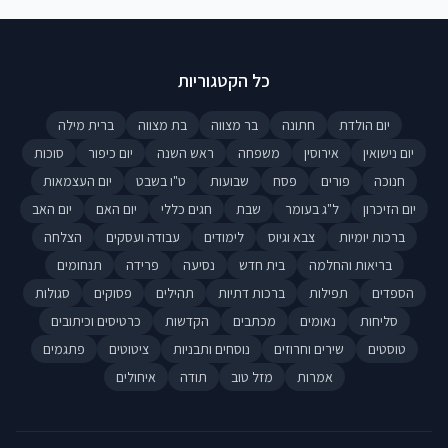
כל הקטגוריות
יום הולדת
חתונה
בר מצווה
בת מצווה
ברית מילה
יום נישואין
אירוסין
משפחה
ראש השנה
יום כיפור
סוכות
חנוכה
פורים
פסח
שבועות
ט"ו בשבט
יום העצמאות
יום הזיכרון
ל"ג בעומר
שבת
חגים כללי
יום האם
יום האב
ברכות יומיות
צבא וגיוס
לימודים
עבודה ועסקים
הצלחה
בריאות והחלמה
בית חדש
נסיעה
פרידה
תנחומים
הספדים
תפילות
ברכות דתיות
תהילים
פסוקים
סגולות
סליחות
נאומים
מכתבים
הקדשות
כרטיסים וכיתובים
טוסטים
שירים וחרוזים
נוסחים ותבניות
ציטוטים
פתגמים
אמרות
מזל טוב
תודה
איחולים