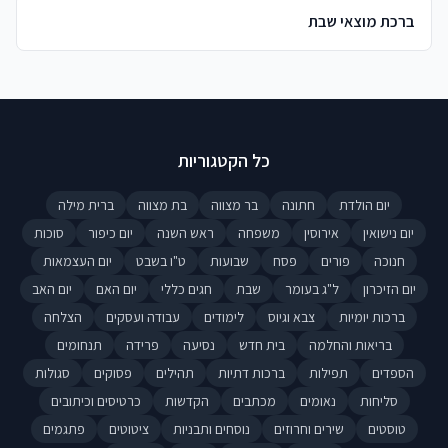
ברכת מוצאי שבת
כל הקטגוריות
יום הולדת
חתונה
בר מצווה
בת מצווה
ברית מילה
יום נישואין
אירוסין
משפחה
ראש השנה
יום כיפור
סוכות
חנוכה
פורים
פסח
שבועות
ט"ו בשבט
יום העצמאות
יום הזיכרון
ל"ג בעומר
שבת
חגים כללי
יום האם
יום האב
ברכות יומיות
צבא וגיוס
לימודים
עבודה ועסקים
הצלחה
בריאות והחלמה
בית חדש
נסיעה
פרידה
תנחומים
הספדים
תפילות
ברכות דתיות
תהילים
פסוקים
סגולות
סליחות
נאומים
מכתבים
הקדשות
כרטיסים וכיתובים
טוסטים
שירים וחרוזים
נוסחים ותבניות
ציטוטים
פתגמים