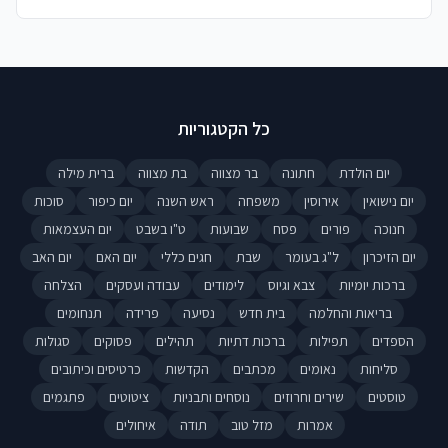
כל הקטגוריות
יום הולדת
חתונה
בר מצווה
בת מצווה
ברית מילה
יום נישואין
אירוסין
משפחה
ראש השנה
יום כיפור
סוכות
חנוכה
פורים
פסח
שבועות
ט"ו בשבט
יום העצמאות
יום הזיכרון
ל"ג בעומר
שבת
חגים כללי
יום האם
יום האב
ברכות יומיות
צבא וגיוס
לימודים
עבודה ועסקים
הצלחה
בריאות והחלמה
בית חדש
נסיעה
פרידה
תנחומים
הספדים
תפילות
ברכות דתיות
תהילים
פסוקים
סגולות
סליחות
נאומים
מכתבים
הקדשות
כרטיסים וכיתובים
טוסטים
שירים וחרוזים
נוסחים ותבניות
ציטוטים
פתגמים
אמרות
מזל טוב
תודה
איחולים