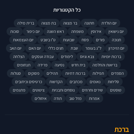
כל הקטגוריות
יום הולדת
חתונה
בר מצווה
בת מצווה
ברית מילה
יום נישואין
אירוסין
משפחה
ראש השנה
יום כיפור
סוכות
חנוכה
פורים
פסח
שבועות
ט"ו בשבט
יום העצמאות
יום הזיכרון
ל"ג בעומר
שבת
חגים כללי
יום האם
יום האב
ברכות יומיות
צבא וגיוס
לימודים
עבודה ועסקים
הצלחה
בריאות והחלמה
בית חדש
נסיעה
פרידה
תנחומים
הספדים
תפילות
ברכות דתיות
תהילים
פסוקים
סגולות
סליחות
נאומים
מכתבים
הקדשות
כרטיסים וכיתובים
טוסטים
שירים וחרוזים
נוסחים ותבניות
ציטוטים
פתגמים
אמרות
מזל טוב
תודה
איחולים
ברכת