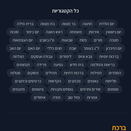
כל הקטגוריות
יום הולדת
חתונה
בר מצווה
בת מצווה
ברית מילה
יום נישואין
אירוסין
משפחה
ראש השנה
יום כיפור
סוכות
חנוכה
פורים
פסח
שבועות
ט"ו בשבט
יום העצמאות
יום הזיכרון
ל"ג בעומר
שבת
חגים כללי
יום האם
יום האב
ברכות יומיות
צבא וגיוס
לימודים
עבודה ועסקים
הצלחה
בריאות והחלמה
בית חדש
נסיעה
פרידה
תנחומים
הספדים
תפילות
ברכות דתיות
תהילים
פסוקים
סגולות
סליחות
נאומים
מכתבים
הקדשות
כרטיסים וכיתובים
טוסטים
שירים וחרוזים
נוסחים ותבניות
ציטוטים
פתגמים
אמרות
מזל טוב
תודה
איחולים
ברכת