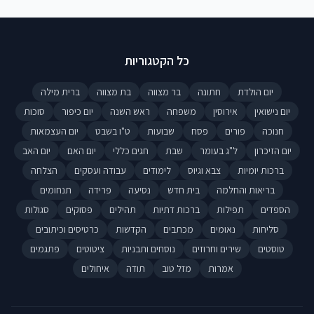
כל הקטגוריות
יום הולדת
חתונה
בר מצווה
בת מצווה
ברית מילה
יום נישואין
אירוסין
משפחה
ראש השנה
יום כיפור
סוכות
חנוכה
פורים
פסח
שבועות
ט"ו בשבט
יום העצמאות
יום הזיכרון
ל"ג בעומר
שבת
חגים כללי
יום האם
יום האב
ברכות יומיות
צבא וגיוס
לימודים
עבודה ועסקים
הצלחה
בריאות והחלמה
בית חדש
נסיעה
פרידה
תנחומים
הספדים
תפילות
ברכות דתיות
תהילים
פסוקים
סגולות
סליחות
נאומים
מכתבים
הקדשות
כרטיסים וכיתובים
טוסטים
שירים וחרוזים
נוסחים ותבניות
ציטוטים
פתגמים
אמרות
מזל טוב
תודה
איחולים