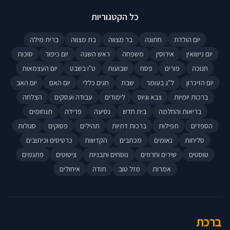
כל הקטגוריות
יום הולדת
חתונה
בר מצווה
בת מצווה
ברית מילה
יום נישואין
אירוסין
משפחה
ראש השנה
יום כיפור
סוכות
חנוכה
פורים
פסח
שבועות
ט"ו בשבט
יום העצמאות
יום הזיכרון
ל"ג בעומר
שבת
חגים כללי
יום האם
יום האב
ברכות יומיות
צבא וגיוס
לימודים
עבודה ועסקים
הצלחה
בריאות והחלמה
בית חדש
נסיעה
פרידה
תנחומים
הספדים
תפילות
ברכות דתיות
תהילים
פסוקים
סגולות
סליחות
נאומים
מכתבים
הקדשות
כרטיסים וכיתובים
טוסטים
שירים וחרוזים
נוסחים ותבניות
ציטוטים
פתגמים
אמרות
מזל טוב
תודה
איחולים
ברכת