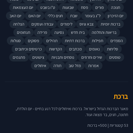
חנוכה
פורים
פסח
שבועות
ט"ו בשבט
יום העצמאות
יום הזיכרון
ל"ג בעומר
שבת
חגים כללי
יום האם
יום האב
ברכות יומיות
צבא וגיוס
לימודים
עבודה ועסקים
הצלחה
בריאות והחלמה
בית חדש
נסיעה
פרידה
תנחומים
הספדים
תפילות
ברכות דתיות
תהילים
פסוקים
סגולות
סליחות
נאומים
מכתבים
הקדשות
כרטיסים וכיתובים
טוסטים
שירים וחרוזים
נוסחים ותבניות
ציטוטים
פתגמים
אמרות
מזל טוב
תודה
איחולים
ברכת
מאגר הברכות הגדול בישראל. ברכות ואיחולים לכל רגע בחיים - יום הולדת,
חתונה, חגים, בר מצווה ועוד.
53 קטגוריות | 500+ ברכות