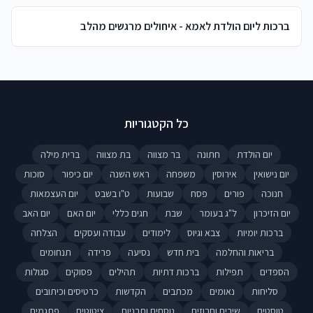
ברכות ליום הולדת לאמא - איחולים מרגשים מהלב
כל הקטגוריות
יום הולדת
חתונה
בר מצווה
בת מצווה
ברית מילה
יום נישואין
אירוסין
משפחה
ראש השנה
יום כיפור
סוכות
חנוכה
פורים
פסח
שבועות
ט"ו בשבט
יום העצמאות
יום הזיכרון
ל"ג בעומר
שבת
חגים כללי
יום האם
יום האב
ברכות יומיות
צבא וגיוס
לימודים
עבודה ועסקים
הצלחה
בריאות והחלמה
בית חדש
נסיעה
פרידה
תנחומים
הספדים
תפילות
ברכות דתיות
תהילים
פסוקים
סגולות
סליחות
נאומים
מכתבים
הקדשות
כרטיסים וכיתובים
טוסטים
שירים וחרוזים
נוסחים ותבניות
ציטוטים
פתגמים