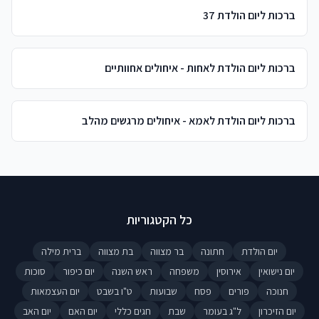
ברכות ליום הולדת 37
ברכות ליום הולדת לאחות - איחולים אחוותיים
ברכות ליום הולדת לאמא - איחולים מרגשים מהלב
כל הקטגוריות
יום הולדת
חתונה
בר מצווה
בת מצווה
ברית מילה
יום נישואין
אירוסין
משפחה
ראש השנה
יום כיפור
סוכות
חנוכה
פורים
פסח
שבועות
ט"ו בשבט
יום העצמאות
יום הזיכרון
ל"ג בעומר
שבת
חגים כללי
יום האם
יום האב