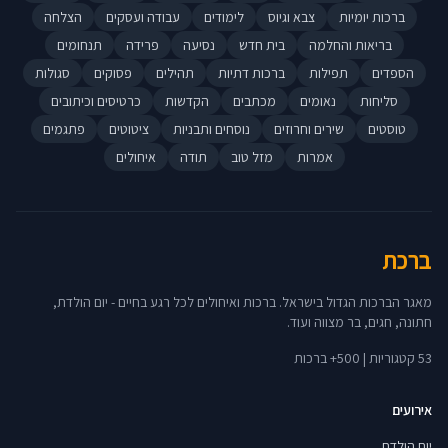
ברכות יומיות
צבא וגיוס
לימודים
עבודה ועסקים
הצלחה
בריאות והחלמה
בית חדש
נסיעה
פרידה
תנחומים
הספדים
תפילות
ברכות דתיות
תהילים
פסוקים
סגולות
סליחות
נאומים
מכתבים
הקדשות
כרטיסים וכיתובים
טוסטים
שירים וחרוזים
נוסחים ותבניות
ציטוטים
פתגמים
אמרות
מזל טוב
תודה
איחולים
ברכת
מאגר הברכות הגדול בישראל. ברכות ואיחולים לכל רגע בחיים - יום הולדת,
חתונה, חגים, בר מצווה ועוד.
53 קטגוריות | 500+ ברכות
אירועים
יום הולדת