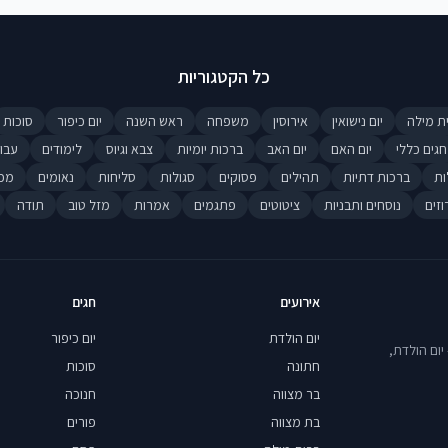
כל הקטגוריות
ת מילה
יום נישואין
אירוסין
משפחה
ראש השנה
יום כיפור
סוכות
חגים כללי
יום האם
יום האב
ברכות יומיות
צבא וגיוס
לימודים
עבו
ות
ברכות דתיות
תהילים
פסוקים
סגולות
סליחות
נאומים
מכ
וזים
נוסחים ותבניות
ציטוטים
פתגמים
אמרות
מזל טוב
תודה
אירועים
חגים
יום הולדת
יום כיפור
יום הולדת,
חתונה
סוכות
בר מצווה
חנוכה
בת מצווה
פורים