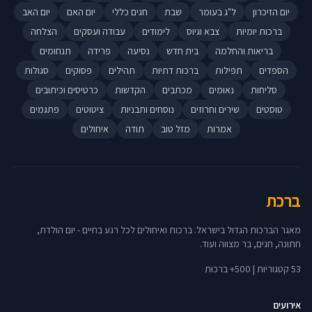
יום הזיכרון
ל"ג בעומר
שבת
חגים כללי
יום האם
יום האב
ברכות יומיות
צבא וגיוס
לימודים
עבודה ועסקים
הצלחה
בריאות והחלמה
בית חדש
נסיעה
פרידה
תנחומים
הספדים
תפילות
ברכות דתיות
תהילים
פסוקים
סגולות
סליחות
נאומים
מכתבים
הקדשות
כרטיסים וכיתובים
טוסטים
שירים וחרוזים
נוסחים ותבניות
ציטוטים
פתגמים
אמרות
מזל טוב
תודה
איחולים
ברכת
מאגר הברכות הגדול בישראל. ברכות ואיחולים לכל רגע בחיים - יום הולדת,
חתונה, חגים, בר מצווה ועוד.
53 קטגוריות | 500+ ברכות
אירועים