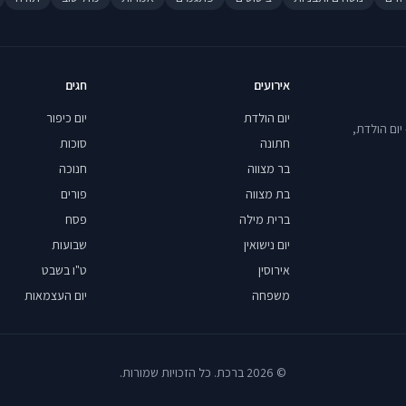
אירועים
חגים
יום הולדת
יום כיפור
יום הולדת,
חתונה
סוכות
בר מצווה
חנוכה
בת מצווה
פורים
ברית מילה
פסח
יום נישואין
שבועות
אירוסין
ט"ו בשבט
משפחה
יום העצמאות
© 2026 ברכת. כל הזכויות שמורות.