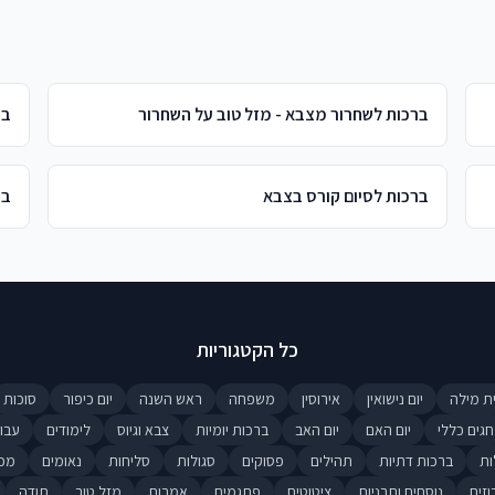
ברכות לשחרור מצבא - מזל טוב על השחרור
בר
ברכות לסיום קורס בצבא
בר
כל הקטגוריות
ת מילה
יום נישואין
אירוסין
משפחה
ראש השנה
יום כיפור
סוכות
חגים כללי
יום האם
יום האב
ברכות יומיות
צבא וגיוס
לימודים
עבו
ות
ברכות דתיות
תהילים
פסוקים
סגולות
סליחות
נאומים
מכ
וזים
נוסחים ותבניות
ציטוטים
פתגמים
אמרות
מזל טוב
תודה