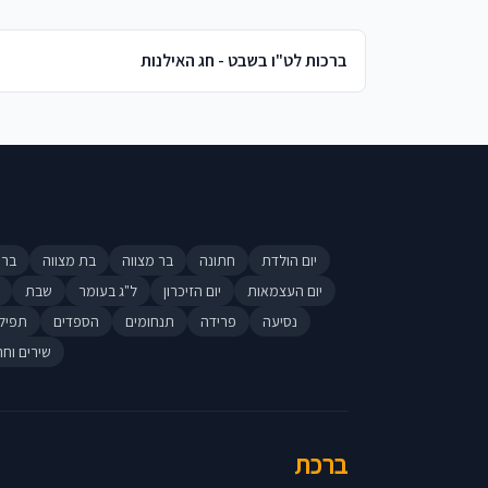
ברכות לט"ו בשבט - חג האילנות
יום הולדת
חתונה
בר מצווה
בת מצווה
ברי
יום העצמאות
יום הזיכרון
ל"ג בעומר
שבת
נסיעה
פרידה
תנחומים
הספדים
תפיל
שירים וחר
ברכת