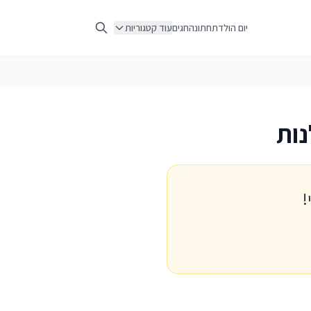
יום הולדת
חתונה
חגים
עוד קטגוריות
נות
!