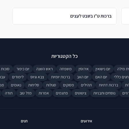
ברכות ט"ו בשבט לעצים
כל הקטגוריות
ת מילה
יום נישואין
אירוסין
משפחה
ראש השנה
יום כיפור
סוכות
חגים כללי
יום האם
יום האב
ברכות יומיות
צבא וגיוס
לימודים
עבו
ות
ברכות דתיות
תהילים
פסוקים
סגולות
סליחות
נאומים
מכ
וזים
נוסחים ותבניות
ציטוטים
פתגמים
אמרות
מזל טוב
תודה
אירועים
חגים