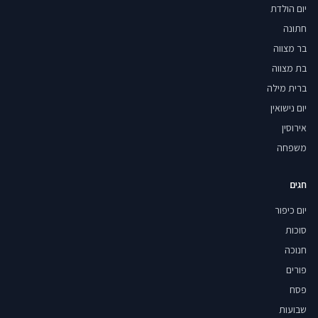
יום הולדת
חתונה
בר מצווה
בת מצווה
ברית מילה
יום נישואין
אירוסין
משפחה
חגים
יום כיפור
סוכות
חנוכה
פורים
פסח
שבועות