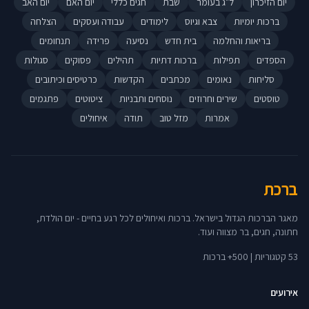
יום הזיכרון
ל"ג בעומר
שבת
חגים כללי
יום האם
יום האב
ברכות יומיות
צבא וגיוס
לימודים
עבודה ועסקים
הצלחה
בריאות והחלמה
בית חדש
נסיעה
פרידה
תנחומים
הספדים
תפילות
ברכות דתיות
תהילים
פסוקים
סגולות
סליחות
נאומים
מכתבים
הקדשות
כרטיסים וכיתובים
טוסטים
שירים וחרוזים
נוסחים ותבניות
ציטוטים
פתגמים
אמרות
מזל טוב
תודה
איחולים
ברכת
מאגר הברכות הגדול בישראל. ברכות ואיחולים לכל רגע בחיים - יום הולדת,
חתונה, חגים, בר מצווה ועוד.
53 קטגוריות | 500+ ברכות
אירועים