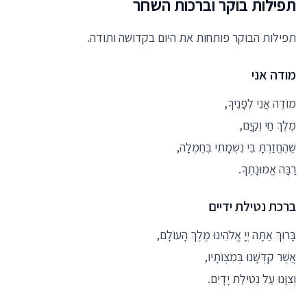
תפילות בוקר וברכות השחר
תפילות הבוקר פותחות את היום בקדושה ותודה.
מודה אני
מוֹדֶה אֲנִי לְפָנֶיךָ,
מֶלֶךְ חַי וְקַיָּם,
שֶׁהֶחֱזַרְתָּ בִּי נִשְׁמָתִי בְּחֶמְלָה,
רַבָּה אֱמוּנָתֶךָ.
ברכת נטילת ידיים
בָּרוּךְ אַתָּה יְיָ אֱלֹהֵינוּ מֶלֶךְ הָעוֹלָם,
אֲשֶׁר קִדְּשָׁנוּ בְּמִצְוֹתָיו,
וְצִוָּנוּ עַל נְטִילַת יָדָיִם.