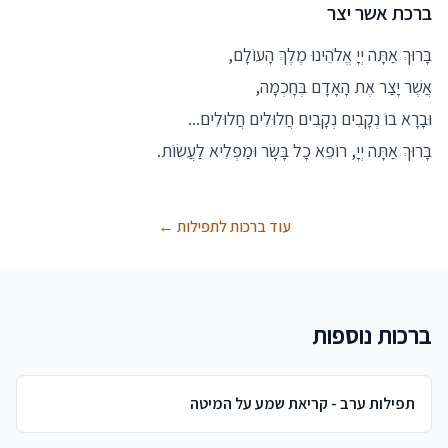
ברכת אשר יצר
בָּרוּךְ אַתָּה יְיָ אֱלֹהֵינוּ מֶלֶךְ הָעוֹלָם,
אֲשֶׁר יָצַר אֶת הָאָדָם בְּחָכְמָה,
וּבָרָא בוֹ נְקָבִים נְקָבִים חֲלוּלִים חֲלוּלִים...
בָּרוּךְ אַתָּה יְיָ, רוֹפֵא כָל בָּשָׂר וּמַפְלִיא לַעֲשׂוֹת.
עוד ברכות לתפילות ←
ברכות נוספות
תפילות ערב - קריאת שמע על המיטה