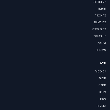
יום הולדת
חתונה
בר מצווה
בת מצווה
ברית מילה
יום נישואין
אירוסין
משפחה
חגים
יום כיפור
סוכות
חנוכה
פורים
פסח
שבועות