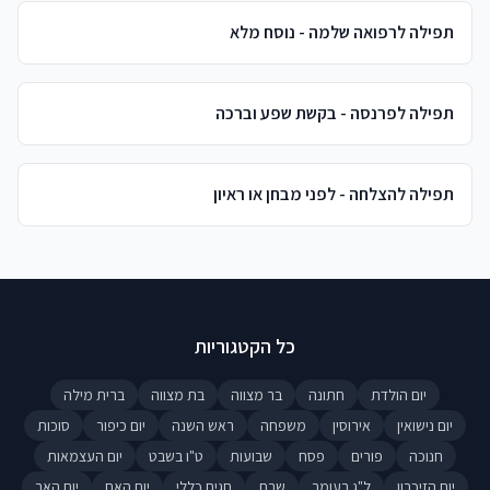
תפילה לרפואה שלמה - נוסח מלא
תפילה לפרנסה - בקשת שפע וברכה
תפילה להצלחה - לפני מבחן או ראיון
כל הקטגוריות
יום הולדת
חתונה
בר מצווה
בת מצווה
ברית מילה
יום נישואין
אירוסין
משפחה
ראש השנה
יום כיפור
סוכות
חנוכה
פורים
פסח
שבועות
ט"ו בשבט
יום העצמאות
יום הזיכרון
ל"ג בעומר
שבת
חגים כללי
יום האם
יום האב