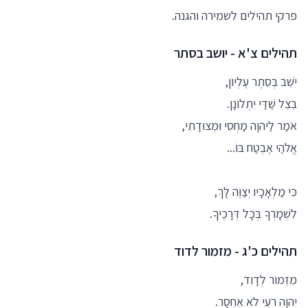
פרקי תהילים לשמירה והגנה.
תהילים צ'א - יושב בסתר
יֹשֵׁב בְּסֵתֶר עֶלְיוֹן,
בְּצֵל שַׁדַּי יִתְלוֹנָן.
אֹמַר לַיהוָה מַחְסִי וּמְצוּדָתִי,
אֱלֹהַי אֶבְטַח בּוֹ...
כִּי מַלְאָכָיו יְצַוֶּה לָּךְ,
לִשְׁמָרְךָ בְּכָל דְּרָכֶיךָ.
תהילים כ'ג - מזמור לדוד
מִזְמוֹר לְדָוִד,
יְהוָה רֹעִי לֹא אֶחְסָר.