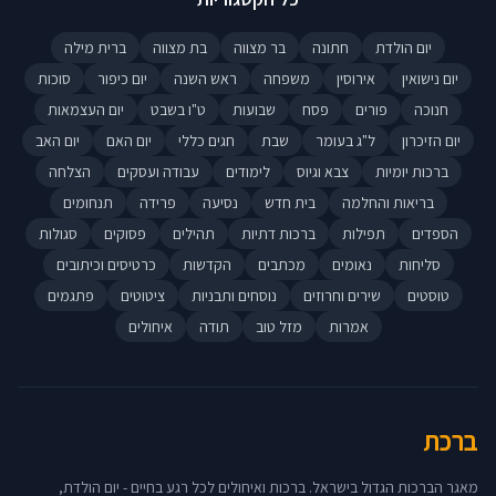
יום הולדת
חתונה
בר מצווה
בת מצווה
ברית מילה
יום נישואין
אירוסין
משפחה
ראש השנה
יום כיפור
סוכות
חנוכה
פורים
פסח
שבועות
ט"ו בשבט
יום העצמאות
יום הזיכרון
ל"ג בעומר
שבת
חגים כללי
יום האם
יום האב
ברכות יומיות
צבא וגיוס
לימודים
עבודה ועסקים
הצלחה
בריאות והחלמה
בית חדש
נסיעה
פרידה
תנחומים
הספדים
תפילות
ברכות דתיות
תהילים
פסוקים
סגולות
סליחות
נאומים
מכתבים
הקדשות
כרטיסים וכיתובים
טוסטים
שירים וחרוזים
נוסחים ותבניות
ציטוטים
פתגמים
אמרות
מזל טוב
תודה
איחולים
ברכת
מאגר הברכות הגדול בישראל. ברכות ואיחולים לכל רגע בחיים - יום הולדת,