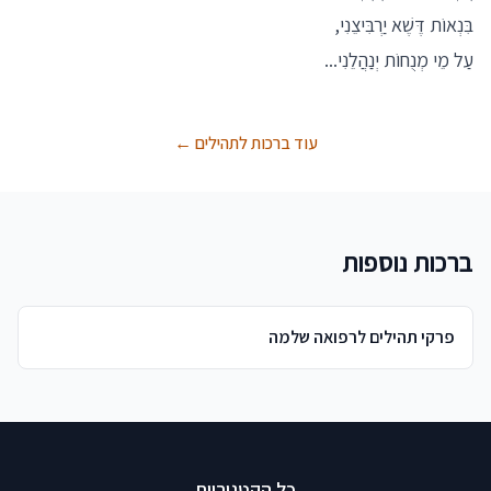
בִּנְאוֹת דֶּשֶׁא יַרְבִּיצֵנִי,
עַל מֵי מְנֻחוֹת יְנַהֲלֵנִי...
עוד ברכות לתהילים ←
ברכות נוספות
פרקי תהילים לרפואה שלמה
כל הקטגוריות