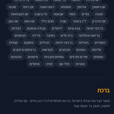
יום נישואין
אירוסין
משפחה
ראש השנה
יום כיפור
סוכות
חנוכה
פורים
פסח
שבועות
ט"ו בשבט
יום העצמאות
יום הזיכרון
ל"ג בעומר
שבת
חגים כללי
יום האם
יום האב
ברכות יומיות
צבא וגיוס
לימודים
עבודה ועסקים
הצלחה
בריאות והחלמה
בית חדש
נסיעה
פרידה
תנחומים
הספדים
תפילות
ברכות דתיות
תהילים
פסוקים
סגולות
סליחות
נאומים
מכתבים
הקדשות
כרטיסים וכיתובים
טוסטים
שירים וחרוזים
נוסחים ותבניות
ציטוטים
פתגמים
אמרות
מזל טוב
תודה
איחולים
ברכת
מאגר הברכות הגדול בישראל. ברכות ואיחולים לכל רגע בחיים - יום הולדת,
חתונה, חגים, בר מצווה ועוד.