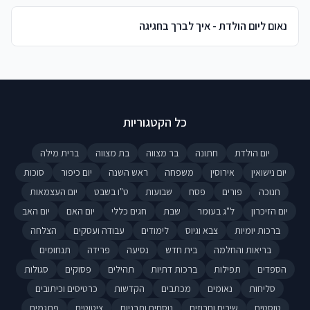
נאום ליום הולדת - איך לברך בחגיגה
כל הקטגוריות
יום הולדת
חתונה
בר מצווה
בת מצווה
ברית מילה
יום נישואין
אירוסין
משפחה
ראש השנה
יום כיפור
סוכות
חנוכה
פורים
פסח
שבועות
ט"ו בשבט
יום העצמאות
יום הזיכרון
ל"ג בעומר
שבת
חגים כללי
יום האם
יום האב
ברכות יומיות
צבא וגיוס
לימודים
עבודה ועסקים
הצלחה
בריאות והחלמה
בית חדש
נסיעה
פרידה
תנחומים
הספדים
תפילות
ברכות דתיות
תהילים
פסוקים
סגולות
סליחות
נאומים
מכתבים
הקדשות
כרטיסים וכיתובים
טוסטים
שירים וחרוזים
נוסחים ותבניות
ציטוטים
פתגמים