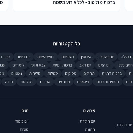
ברכות מזל טוב - לכל אירוע משמח
מז
כל הקטגוריות
ת מילה
יום נישואין
אירוסין
משפחה
ראש השנה
יום כיפור
סוכות
חגים כללי
יום האם
יום האב
ברכות יומיות
צבא וגיוס
לימודים
עבו
ות
ברכות דתיות
תהילים
פסוקים
סגולות
סליחות
נאומים
מכ
וזים
נוסחים ותבניות
ציטוטים
פתגמים
אמרות
מזל טוב
תודה
אירועים
חגים
יום הולדת
יום כיפור
יום הולדת,
חתונה
סוכות