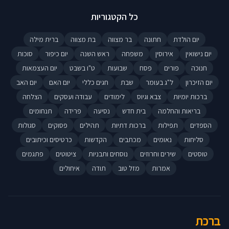
כל הקטגוריות
יום הולדת
חתונה
בר מצווה
בת מצווה
ברית מילה
יום נישואין
אירוסין
משפחה
ראש השנה
יום כיפור
סוכות
חנוכה
פורים
פסח
שבועות
ט"ו בשבט
יום העצמאות
יום הזיכרון
ל"ג בעומר
שבת
חגים כללי
יום האם
יום האב
ברכות יומיות
צבא וגיוס
לימודים
עבודה ועסקים
הצלחה
בריאות והחלמה
בית חדש
נסיעה
פרידה
תנחומים
הספדים
תפילות
ברכות דתיות
תהילים
פסוקים
סגולות
סליחות
נאומים
מכתבים
הקדשות
כרטיסים וכיתובים
טוסטים
שירים וחרוזים
נוסחים ותבניות
ציטוטים
פתגמים
אמרות
מזל טוב
תודה
איחולים
ברכת