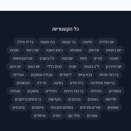
כל הקטגוריות
יום הולדת
חתונה
בר מצווה
בת מצווה
ברית מילה
יום נישואין
אירוסין
משפחה
ראש השנה
יום כיפור
סוכות
חנוכה
פורים
פסח
שבועות
ט"ו בשבט
יום העצמאות
יום הזיכרון
ל"ג בעומר
שבת
חגים כללי
יום האם
יום האב
ברכות יומיות
צבא וגיוס
לימודים
עבודה ועסקים
הצלחה
בריאות והחלמה
בית חדש
נסיעה
פרידה
תנחומים
הספדים
תפילות
ברכות דתיות
תהילים
פסוקים
סגולות
סליחות
נאומים
מכתבים
הקדשות
כרטיסים וכיתובים
טוסטים
שירים וחרוזים
נוסחים ותבניות
ציטוטים
פתגמים
אמרות
מזל טוב
תודה
איחולים