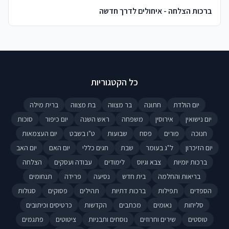
ברכות הצלחה - איחולים לדרך חדשה
כל הקטגוריות
יום הולדת
חתונה
בר מצווה
בת מצווה
ברית מילה
יום נישואין
אירוסין
משפחה
ראש השנה
יום כיפור
סוכות
חנוכה
פורים
פסח
שבועות
ט"ו בשבט
יום העצמאות
יום הזיכרון
ל"ג בעומר
שבת
חגים כללי
יום האם
יום האב
ברכות יומיות
צבא וגיוס
לימודים
עבודה ועסקים
הצלחה
בריאות והחלמה
בית חדש
נסיעה
פרידה
תנחומים
הספדים
תפילות
ברכות דתיות
תהילים
פסוקים
סגולות
סליחות
נאומים
מכתבים
הקדשות
כרטיסים וכיתובים
טוסטים
שירים וחרוזים
נוסחים ותבניות
ציטוטים
פתגמים