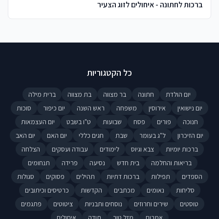
ברכות לחתונה - איחולים לזוג הצעיר
כל הקטגוריות
יום הולדת
חתונה
בר מצווה
בת מצווה
ברית מילה
יום נישואין
אירוסין
משפחה
ראש השנה
יום כיפור
סוכות
חנוכה
פורים
פסח
שבועות
ט"ו בשבט
יום העצמאות
יום הזיכרון
ל"ג בעומר
שבת
חגים כללי
יום האם
יום האב
ברכות יומיות
צבא וגיוס
לימודים
עבודה ועסקים
הצלחה
בריאות והחלמה
בית חדש
נסיעה
פרידה
תנחומים
הספדים
תפילות
ברכות דתיות
תהילים
פסוקים
סגולות
סליחות
נאומים
מכתבים
הקדשות
כרטיסים וכיתובים
טוסטים
שירים וחרוזים
נוסחים ותבניות
ציטוטים
פתגמים
אמרות
מזל טוב
תודה
איחולים