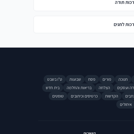
כות תודה
כות לחגים
חנוכה
פורים
פסח
שבועות
ט"ו בשבט
דה ועסקים
הצלחה
בריאות והחלמה
בית חדש
תבים
הקדשות
כרטיסים וכיתובים
טוסטים
איחולים
קישורים