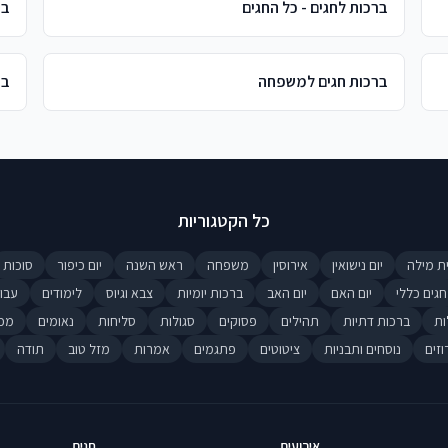
ברכות לחגים - כל החגים
בר
ברכות חגים למשפחה
בר
כל הקטגוריות
ת מילה
יום נישואין
אירוסין
משפחה
ראש השנה
יום כיפור
סוכות
חגים כללי
יום האם
יום האב
ברכות יומיות
צבא וגיוס
לימודים
עבו
ות
ברכות דתיות
תהילים
פסוקים
סגולות
סליחות
נאומים
מכ
וזים
נוסחים ותבניות
ציטוטים
פתגמים
אמרות
מזל טוב
תודה
אירועים
חגים