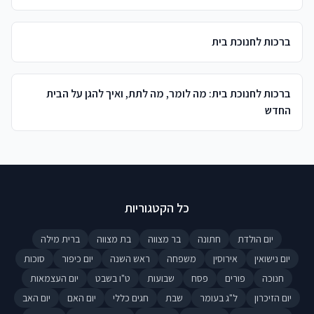
ברכות לחנוכת בית
ברכות לחנוכת בית: מה לומר, מה לתת, ואיך להגן על הבית
החדש
כל הקטגוריות
יום הולדת
חתונה
בר מצווה
בת מצווה
ברית מילה
יום נישואין
אירוסין
משפחה
ראש השנה
יום כיפור
סוכות
חנוכה
פורים
פסח
שבועות
ט"ו בשבט
יום העצמאות
יום הזיכרון
ל"ג בעומר
שבת
חגים כללי
יום האם
יום האב