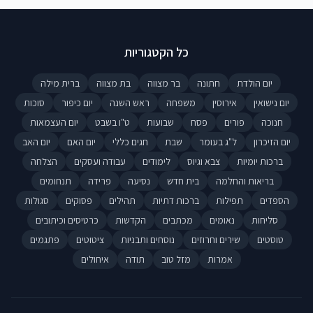
כל הקטגוריות
יום הולדת
חתונה
בר מצווה
בת מצווה
ברית מילה
יום נישואין
אירוסין
משפחה
ראש השנה
יום כיפור
סוכות
חנוכה
פורים
פסח
שבועות
ט"ו בשבט
יום העצמאות
יום הזיכרון
ל"ג בעומר
שבת
חגים כללי
יום האם
יום האב
ברכות יומיות
צבא וגיוס
לימודים
עבודה ועסקים
הצלחה
בריאות והחלמה
בית חדש
נסיעה
פרידה
תנחומים
הספדים
תפילות
ברכות דתיות
תהילים
פסוקים
סגולות
סליחות
נאומים
מכתבים
הקדשות
כרטיסים וכיתובים
טוסטים
שירים וחרוזים
נוסחים ותבניות
ציטוטים
פתגמים
אמרות
מזל טוב
תודה
איחולים