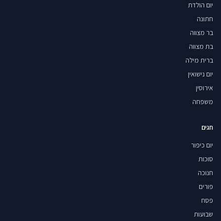
יום הולדת
חתונה
בר מצווה
בת מצווה
ברית מילה
יום נישואין
אירוסין
משפחה
חגים
יום כיפור
סוכות
חנוכה
פורים
פסח
שבועות