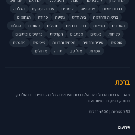
יום הזיכרון
ל"ג בעומר
שבת
חגים כללי
יום האם
יום האב
ברכות יומיות
צבא וגיוס
לימודים
עבודה ועסקים
הצלחה
בריאות והחלמה
בית חדש
נסיעה
פרידה
תנחומים
הספדים
תפילות
ברכות דתיות
תהילים
פסוקים
סגולות
סליחות
נאומים
מכתבים
הקדשות
כרטיסים וכיתובים
טוסטים
שירים וחרוזים
נוסחים ותבניות
ציטוטים
פתגמים
אמרות
מזל טוב
תודה
איחולים
ברכת
מאגר הברכות הגדול בישראל. ברכות ואיחולים לכל רגע בחיים - יום הולדת,
חתונה, חגים, בר מצווה ועוד.
53 קטגוריות | 500+ ברכות
אירועים