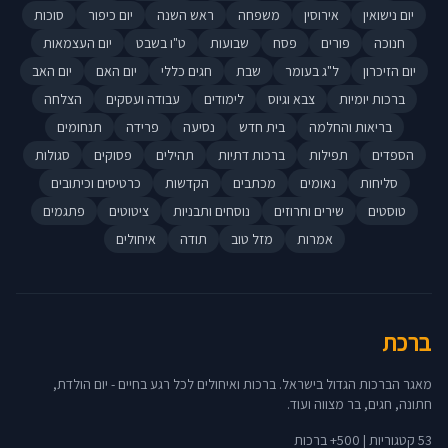
יום נישואין
אירוסין
משפחה
ראש השנה
יום כיפור
סוכות
חנוכה
פורים
פסח
שבועות
ט"ו בשבט
יום העצמאות
יום הזיכרון
ל"ג בעומר
שבת
חגים כללי
יום האם
יום האב
ברכות יומיות
צבא וגיוס
לימודים
עבודה ועסקים
הצלחה
בריאות והחלמה
בית חדש
נסיעה
פרידה
תנחומים
הספדים
תפילות
ברכות דתיות
תהילים
פסוקים
סגולות
סליחות
נאומים
מכתבים
הקדשות
כרטיסים וכיתובים
טוסטים
שירים וחרוזים
נוסחים ותבניות
ציטוטים
פתגמים
אמרות
מזל טוב
תודה
איחולים
ברכת
מאגר הברכות הגדול בישראל. ברכות ואיחולים לכל רגע בחיים - יום הולדת,
חתונה, חגים, בר מצווה ועוד.
53 קטגוריות | 500+ ברכות